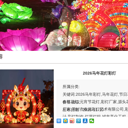
容
2026马年花灯彩灯
所属分类:
关键词:2026马年彩灯,马年花灯,节日
春节花灯,元宵节花灯,彩灯厂家,源头
价格:
面议
厂家,开封市春迎彩灯艺术有限公司,
发布日期：2025-11-10
计,彩灯制作,灯展灯组,城市亮化工程