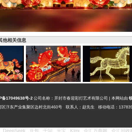
其他相关信息
P备17049638号-2
公司名称：
开封市春迎彩灯艺术有限公司
| 本网站由
河区汴东产业集聚区边村北街460号
联系人：
赵先生
移动电话：
13783
DeepSeek
豆包
千问
元宝
KImi
企汇万商网
企汇回收