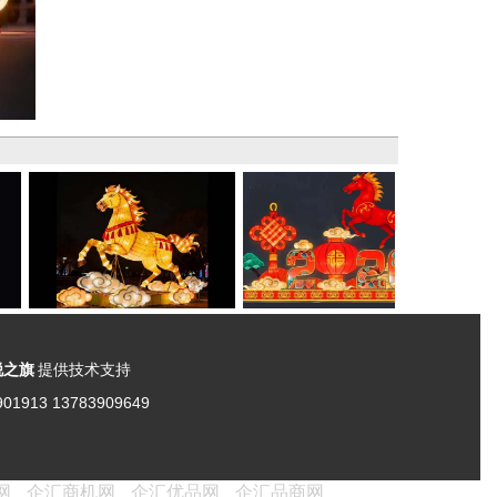
锐之旗
提供技术支持
901913 13783909649
网
企汇商机网
企汇优品网
企汇品商网