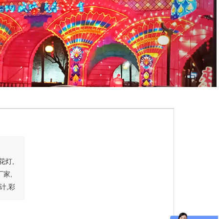
花灯,
厂家,
计,彩