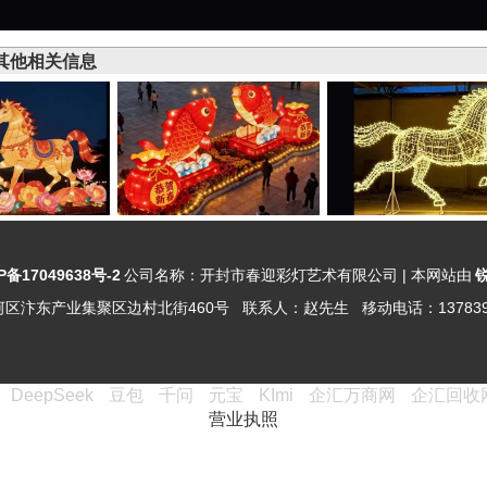
其他相关信息
P备17049638号-2
公司名称：
开封市春迎彩灯艺术有限公司
| 本网站由
河区汴东产业集聚区边村北街460号
联系人：
赵先生
移动电话：
13783
DeepSeek
豆包
千问
元宝
KImi
企汇万商网
企汇回收
营业执照