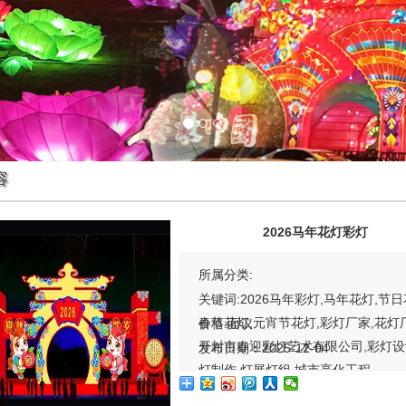
容
2026马年花灯彩灯
所属分类:
关键词:2026马年彩灯,马年花灯,节日
春节花灯,元宵节花灯,彩灯厂家,花灯
价格:
面议
开封市春迎彩灯艺术有限公司,彩灯设
发布日期：2025-12-04
灯制作,灯展灯组,城市亮化工程