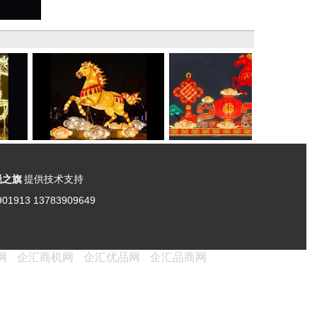
锐之旗
提供技术支持
901913 13783909649
网
企汇商机网
企汇优品网
企汇品商网