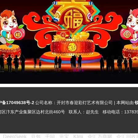
P备17049638号-2
公司名称：
开封市春迎彩灯艺术有限公司
| 本网站由
河区汴东产业集聚区边村北街460号
联系人：
赵先生
移动电话：
13783
DeepSeek
豆包
千问
元宝
KImi
企汇万商网
企汇回收