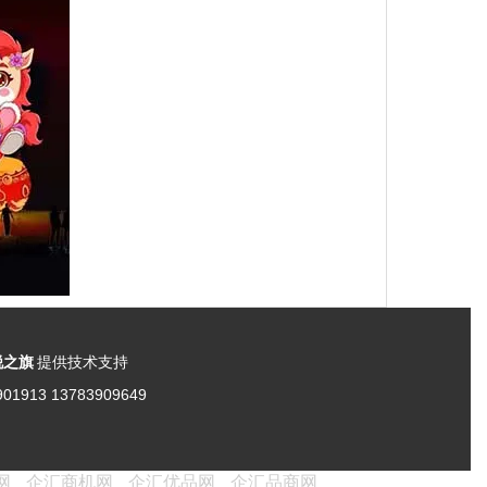
锐之旗
提供技术支持
901913 13783909649
网
企汇商机网
企汇优品网
企汇品商网